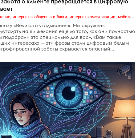
 забота о клиенте превращается в цифровую
ивает
Digital (web-дизайн, интернет-реклама и продвижение, интернет-сообщества и блоги, интернет-коммуникации, мобильный маркетинг, реклама на цифровых экранах)
поху «Великого угадывания». Мы окружены
дугадать наши желания еще до того, как они полностью
подобрали это специально для вас», «Вам также
аших интересах» — эти фразы стали цифровым белым
ртрофированной заботы скрывается опасный...