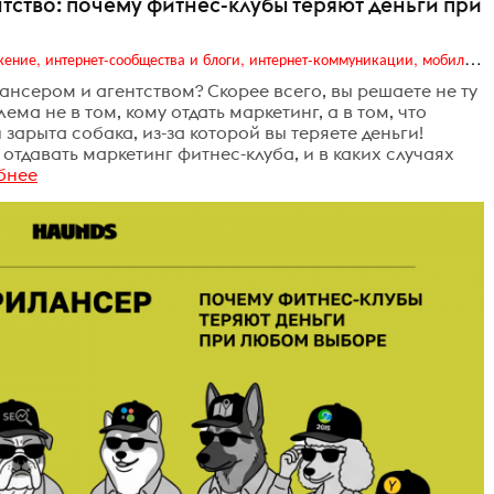
тство: почему фитнес-клубы теряют деньги при
Digital (web-дизайн, интернет-реклама и продвижение, интернет-сообщества и блоги, интернет-коммуникации, мобильный маркетинг, реклама на цифровых экранах)
нсером и агентством? Скорее всего, вы решаете не ту
ема не в том, кому отдать маркетинг, а в том, что
и зарыта собака, из-за которой вы теряете деньги!
отдавать маркетинг фитнес-клуба, и в каких случаях
бнее