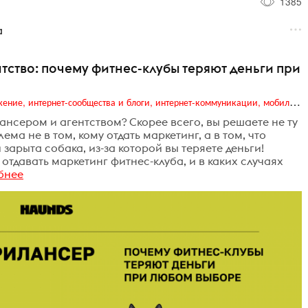
1385
а
тство: почему фитнес-клубы теряют деньги при
Digital (web-дизайн, интернет-реклама и продвижение, интернет-сообщества и блоги, интернет-коммуникации, мобильный маркетинг, реклама на цифровых экранах)
нсером и агентством? Скорее всего, вы решаете не ту
ема не в том, кому отдать маркетинг, а в том, что
и зарыта собака, из-за которой вы теряете деньги!
отдавать маркетинг фитнес-клуба, и в каких случаях
бнее