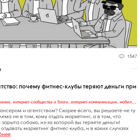
1547
а
тство: почему фитнес-клубы теряют деньги при
Digital (web-дизайн, интернет-реклама и продвижение, интернет-сообщества и блоги, интернет-коммуникации, мобильный маркетинг, реклама на цифровых экранах)
нсером и агентством? Скорее всего, вы решаете не ту
ема не в том, кому отдать маркетинг, а в том, что
и зарыта собака, из-за которой вы теряете деньги!
отдавать маркетинг фитнес-клуба, и в каких случаях
бнее