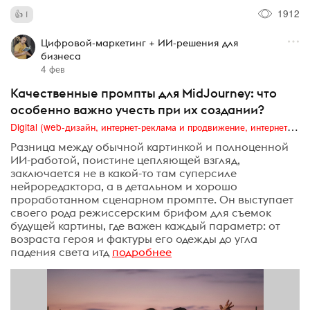
1912
1
Цифровой-маркетинг + ИИ-решения для
бизнеса
4 фев
Качественные промпты для MidJourney: что
особенно важно учесть при их создании?
Digital (web-дизайн, интернет-реклама и продвижение, интернет-сообщества и блоги, интернет-коммуникации, мобильный маркетинг, реклама на цифровых экранах)
Разница между обычной картинкой и полноценной
ИИ-работой, поистине цепляющей взгляд,
заключается не в какой-то там суперсиле
нейроредактора, а в детальном и хорошо
проработанном сценарном промпте. Он выступает
своего рода режиссерским брифом для съемок
будущей картины, где важен каждый параметр: от
возраста героя и фактуры его одежды до угла
падения света итд
подробнее