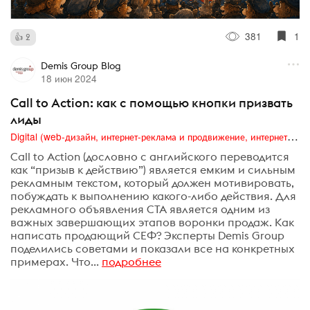
381
1
2
Demis Group Blog
18 июн 2024
Call to Action: как с помощью кнопки призвать
лиды
Digital (web-дизайн, интернет-реклама и продвижение, интернет-сообщества и блоги, интернет-коммуникации, мобильный маркетинг, реклама на цифровых экранах)
Call to Action (дословно с английского переводится
как “призыв к действию”) является емким и сильным
рекламным текстом, который должен мотивировать,
побуждать к выполнению какого-либо действия. Для
рекламного объявления CTA является одним из
важных завершающих этапов воронки продаж. Как
написать продающий СЕФ? Эксперты Demis Group
поделились советами и показали все на конкретных
примерах. Что...
подробнее