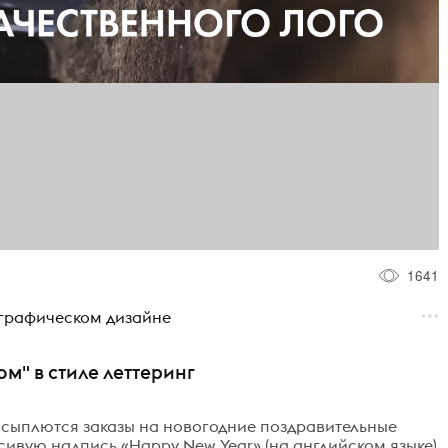
1641
 графическом дизайне
м" в стиле леттеринг
посыплются заказы на новогодние поздравительные
асивую надпись «Happy New Year» (на английском языке)