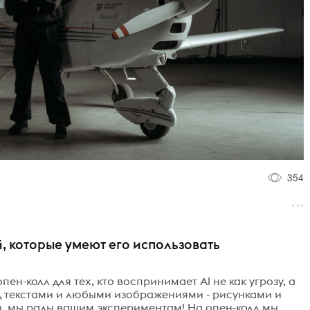
354
й, которые умеют его использовать
пен-колл для тех, кто воспринимает AI не как угрозу, а
ад текстами и любыми изображениями - рисунками и
, мы рады вашим экспериментам! На опен-колл мы