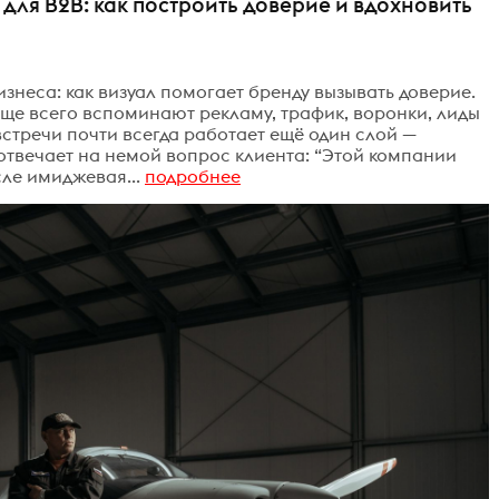
ля B2B: как построить доверие и вдохновить
знеса: как визуал помогает бренду вызывать доверие.
аще всего вспоминают рекламу, трафик, воронки, лиды
о встречи почти всегда работает ещё один слой —
отвечает на немой вопрос клиента: “Этой компании
ле имиджевая...
подробнее