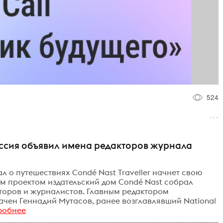
524
оссия объявил имена редакторов журнала
ал о путешествиях Condé Nast Traveller начнет свою
им проектом издательский дом Condé Nast собрал
торов и журналистов. Главным редактором
начен Геннадий Мутасов, ранее возглавлявший National
робнее