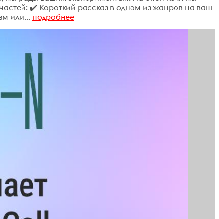
 частей: ✔️ Короткий рассказ в одном из жанров на ваш
м или...
подробнее