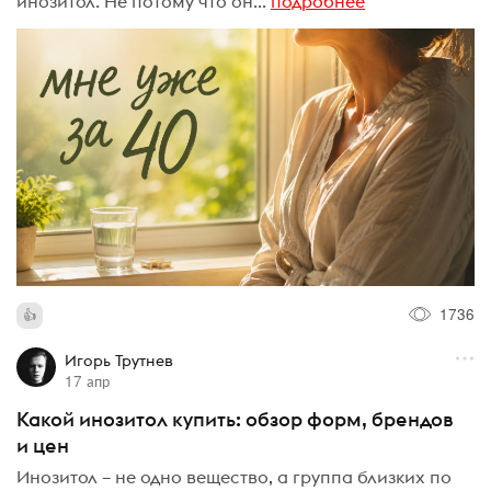
инозитол. Не потому что он...
подробнее
1736
Игорь Трутнев
17 апр
Какой инозитол купить: обзор форм, брендов
и цен
Инозитол – не одно вещество, а группа близких по