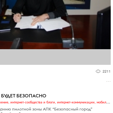
2211
 БУДЕТ БЕЗОПАСНО
Digital (web-дизайн, интернет-реклама и продвижение, интернет-сообщества и блоги, интернет-коммуникации, мобильный маркетинг, реклама на цифровых экранах)
данию пилотной зоны АПК “Безопасный город”