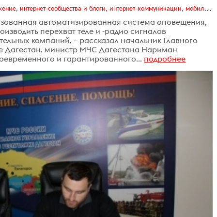
Digital (web-дизайн, интернет-реклама и продвижение, интернет-сообщества и блоги, интернет-коммуникации, мобильный маркетинг, реклама на цифровых экранах)
изованная автоматизированная система оповещения,
оизводить перехват теле и -радио сигналов
ельных компаний, – рассказал начальник Главного
е Дагестан, министр МЧС Дагестана Нариман
оевременного и гарантированного...
подробнее