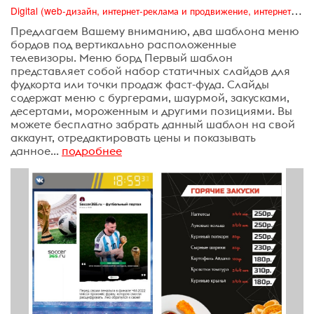
Digital (web-дизайн, интернет-реклама и продвижение, интернет-сообщества и блоги, интернет-коммуникации, мобильный маркетинг, реклама на цифровых экранах)
Предлагаем Вашему вниманию, два шаблона меню
бордов под вертикально расположенные
телевизоры. Меню борд Первый шаблон
представляет собой набор статичных слайдов для
фудкорта или точки продаж фаст-фуда. Слайды
содержат меню с бургерами, шаурмой, закусками,
десертами, мороженным и другими позициями. Вы
можете бесплатно забрать данный шаблон на свой
аккаунт, отредактировать цены и показывать
данное...
подробнее