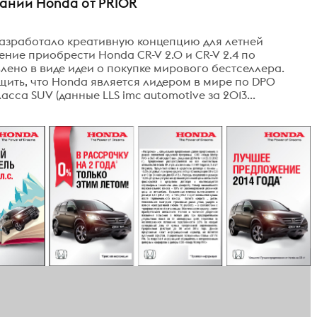
ании Honda от PRIOR
азработало креативную концепцию для летней
ие приобрести Honda CR-V 2.0 и CR-V 2.4 по
ено в виде идеи о покупке мирового бестселлера.
щить, что Honda является лидером в мире по DPO
са SUV (данные LLS imc automotive за 2013...