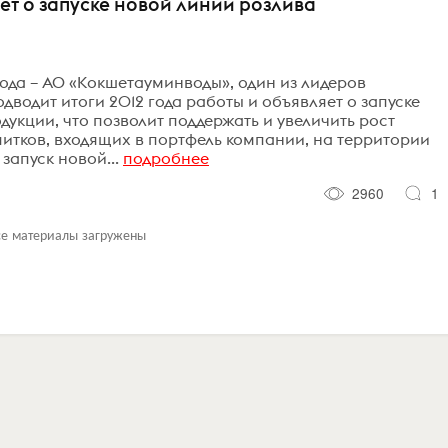
т о запуске новой линии розлива
 года – АО «Кокшетауминводы», один из лидеров
дводит итоги 2012 года работы и объявляет о запуске
укции, что позволит поддержать и увеличить рост
итков, входящих в портфель компании, на территории
запуск новой...
подробнее
2960
1
се материалы загружены