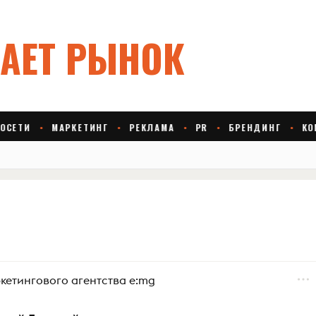
етингового агентства e:mg