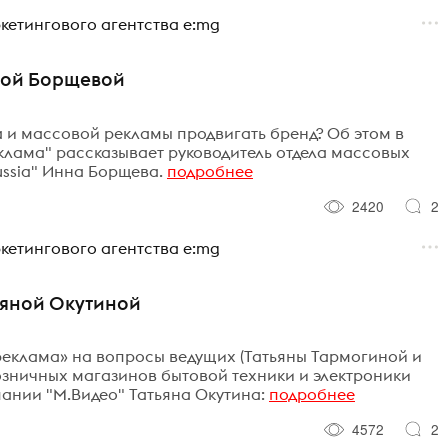
етингового агентства e:mg
ной Борщевой
 и массовой рекламы продвигать бренд? Об этом в
лама" рассказывает руководитель отдела массовых
ssia" Инна Борщева.
подробнее
2420
2
етингового агентства e:mg
ьяной Окутиной
еклама» на вопросы ведущих (Татьяны Тармогиной и
озничных магазинов бытовой техники и электроники
пании "М.Видео" Татьяна Окутина:
подробнее
4572
2