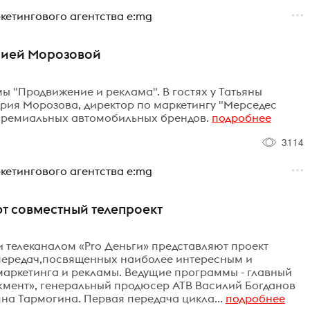
етингового агентства e:mg
рией Морозовой
ы "Продвижение и реклама". В гостях у Татьяны
рия Морозова, директор по маркетингу "Мерседес
 премиальных автомобильных брендов.
подробнее
3114
етингового агентства e:mg
ют совместный телепроект
и телеканалом «Pro Деньги» представляют проект
епередач,посвященных наиболее интересным и
аркетинга и рекламы. Ведущие программы - главный
мент», генеральный продюсер АТВ Василий Богданов
на Тармогина. Первая передача цикла...
подробнее