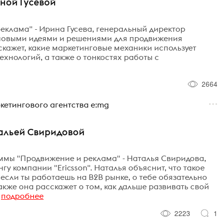
ной Гусевой
клама" - Ирина Гусева, генеральный директор
 новыми идеями и решениями для продвижения
скажет, какие маркетинговые механики использует
хнологий, а также о тонкостях работы с
2664
етингового агентства e:mg
тальей Свиридовой
аммы "Продвижение и реклама" - Наталья Свиридова,
у компании "Ericsson". Наталья объяснит, что такое
если ты работаешь на B2B рынке, о тебе обязательно
акже она расскажет о том, как дальше развивать свой
подробнее
2223
1