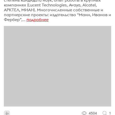
степень кандидата наук, опыт работы в крупных
компаниях (Lucent Technologies, Avaya, Alcatel,
АРКТЕЛ, МИАН). Многочисленные собственные и
партнерские проекты: издательство “Манн, Иванов и
Фербер”,...
подробнее
4504
1