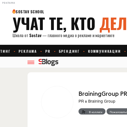
РЕКЛАМА
BrainingGroup P
PR
в
Braining Group
В коллеги
Пожаловатьс