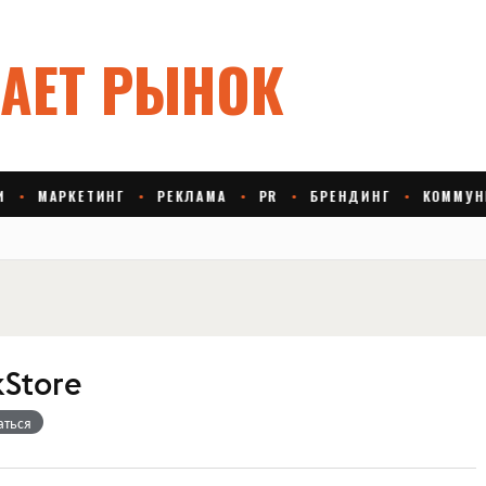
Store
аться