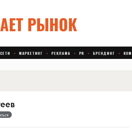
геев
аться