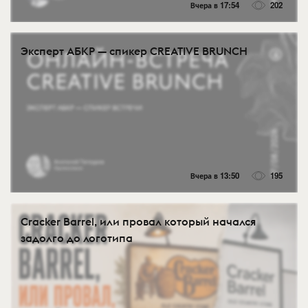
Вчера в 17:54
202
Эксперт АБКР — спикер CREATIVE BRUNCH
Вчера в 13:50
195
Cracker Barrel, или провал который начался
задолго до логотипа