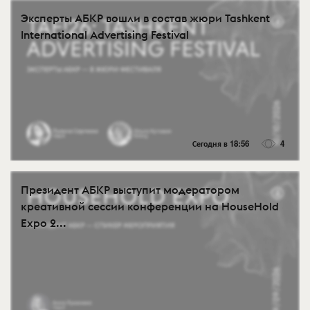
Эксперты АБКР вошли в состав жюри Tashkent
International Advertising Festival
Сегодня в 18:56
4
Президент АБКР выступит модератором
креативной сессии конференции на HouseHold
Expo 2...