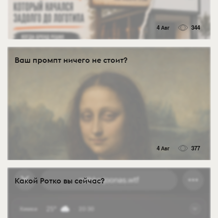
4 Авг
344
Ваш промпт ничего не стоит?
4 Авг
377
Какой Ротко вы сейчас?