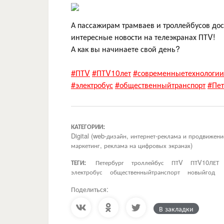
А пассажирам трамваев и троллейбусов дос
интересные новости на телеэкранах ПТV!
А как вы начинаете свой день?
#ПТV
#ПТV10лет
#современныетехнологии
#электробус
#общественныйтранспорт
#Пет
КАТЕГОРИИ:
Digital (web-дизайн, интернет-реклама и продвижен
маркетинг, реклама на цифровых экранах)
ТЕГИ:
Петербург
троллейбус
ПТV
ПТV10ЛЕТ
электробус
общественныйтранспорт
новыйгод
Поделиться:
В закладки