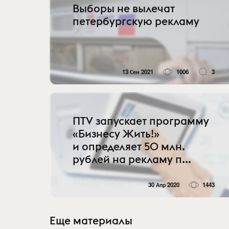
Выборы не вылечат
петербургскую рекламу
13 Сен 2021
1006
3
ПТV запускает программу
«Бизнесу Жить!»
и определяет 50 млн.
рублей на рекламу п...
30 Апр 2020
1443
Еще материалы