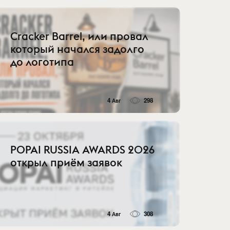
Cracker Barrel, или провал
который начался задолго
до логотипа
4 Авг
298
POPAI RUSSIA AWARDS 2026
открыл приём заявок
4 Авг
308