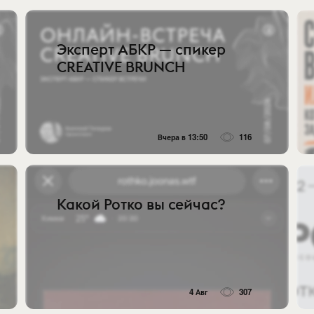
Эксперт АБКР — спикер
CREATIVE BRUNCH
Вчера в 13:50
116
Какой Ротко вы сейчас?
4 Авг
307