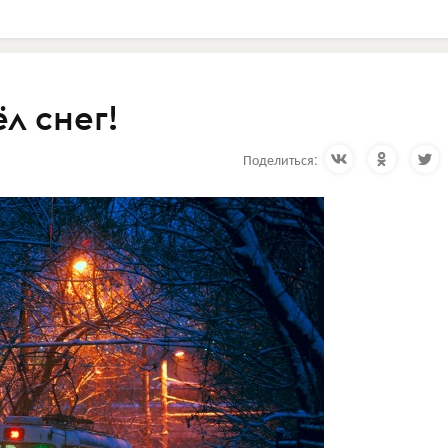
л снег!
Поделиться: