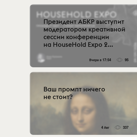
Президент АБКР выступит
модератором креативной
сессии конференции
на HouseHold Expo 2...
Вчера в 17:54
95
Ваш промпт ничего
не стоит?
4 Авг
337