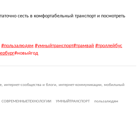
таточно сесть в комфортабельный транспорт и посмотреть
#пользалюдям
#умныйтранспорт
#трамвай
#троллейбус
ербург
#новыйгод
ие, интернет-сообщества и блоги, интернет-коммуникации, мобильный
СОВРЕМЕННЫЕТЕХНОЛОГИИ
УМНЫЙТРАНСПОРТ
пользалюдям