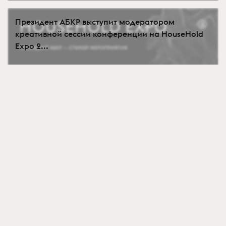
Президент АБКР выступит модератором
креативной сессии конференции на HouseHold
Expo 2...
6 Авг
477
Эксперт АБКР — спикер CREATIVE BRUNCH