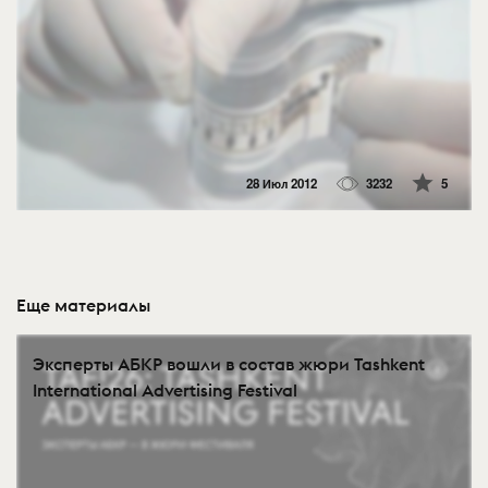
28 Июл 2012
3232
5
Еще материалы
Эксперты АБКР вошли в состав жюри Tashkent
International Advertising Festival