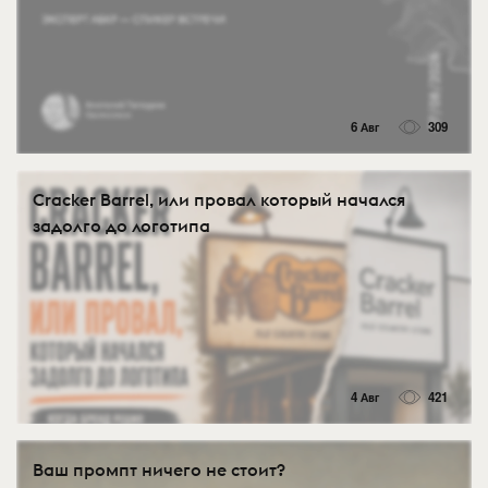
6 Авг
309
Cracker Barrel, или провал который начался
задолго до логотипа
4 Авг
421
Ваш промпт ничего не стоит?