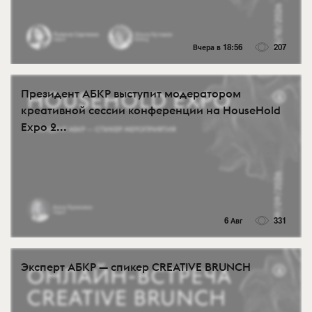
Вчера в 18:56
207
Президент АБКР выступит модератором
креативной сессии конференции на HouseHold
Expo 2...
6 Авг
331
Эксперт АБКР — спикер CREATIVE BRUNCH