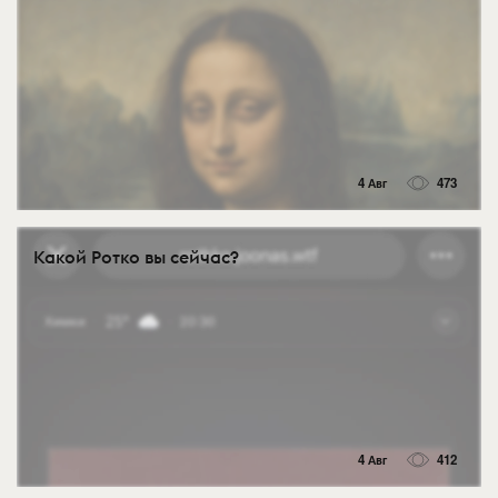
4 Авг
473
Какой Ротко вы сейчас?
4 Авг
412