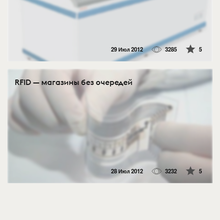
29 Июл 2012
3285
5
RFID — магазины без очередей
28 Июл 2012
3232
5