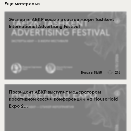
Еще материалы
Эксперты АБКР вошли в состав жюри Tashkent
International Advertising Festival
Вчера в 18:56
215
Президент АБКР выступит модератором
креативной сессии конференции на HouseHold
Expo 2...