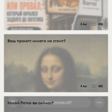
4 Авг
430
Ваш промпт ничего не стоит?
4 Авг
495
Какой Ротко вы сейчас?