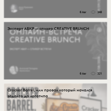
6 Авг
348
Эксперт АБКР — спикер CREATIVE BRUNCH
6 Авг
321
Cracker Barrel, или провал который начался
задолго до логотипа