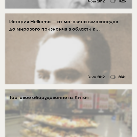
4 Сен 2012
7626
История Helkama — от магазина велосипедов
до мирового признания в области к...
3 Сен 2012
5641
Торговое оборудование из Китая