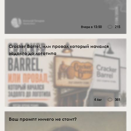
Вчера в 13:50
215
Cracker Barrel, или провал который начался
задолго до логотипа
4 Авг
361
Ваш промпт ничего не стоит?