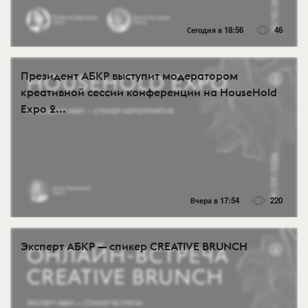
Сегодня в 18:56
46
Президент АБКР выступит модератором
креативной сессии конференции на HouseHold
Expo 2...
Вчера в 17:54
220
Эксперт АБКР — спикер CREATIVE BRUNCH