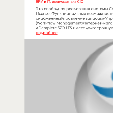
BPM и IT, иформация для CIO
Это свободная реализация системы Com
License. Функциональные возможност
снабжениемУправление запасамиУпр
(Work-flow Management)Интернет-магаз
ADempiere 370 LTS имеет долгосрочну
подробнее