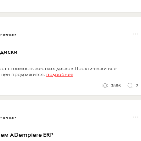
ечение
 диски
ост стоимость жестких дисков.Практически все
 цен продолжится.
подробнее
3586
2
ечение
ием ADempiere ERP