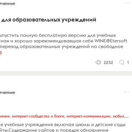
ечение
ой для образовательных учреждений
выпустить полную бесплатную версию для учебных
тная и хорошо зарекомендовавшая себя WINE@Etersoft
 переход образовательных учреждений на свободное
е
2232
1
ечение
Digital (web-дизайн, интернет-реклама и продвижение, интернет-сообщества и блоги, интернет-коммуникации, мобильный маркетинг, реклама на цифровых экранах)
все учебные учреждения включая школы и детские сады
айты.Содержание сайтов и порядок обновления