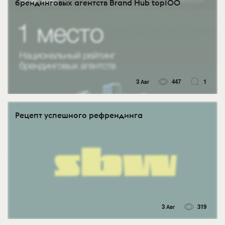
брендинговых агентств Brand Hub top100
3 Авг
447
1
Рецепт успешного рефрендинга
3 Авг
319