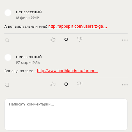
неизвестный
18 фев • 22:12
А вот виртуальный мир:
http://appsplit.com/users/z-ga…
0
неизвестный
27 мар • 19:36
Вот еще по теме -
http://www.northlands.ru/forum…
0
Написать комментарий...