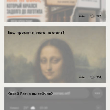
4 Авг
227
Ваш промпт ничего не стоит?
4 Авг
234
Какой Ротко вы сейчас?