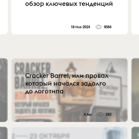
обзор ключевых тенденций
18 Ноя 2024
9584
Cracker Barrel, или провал
который начался задолго
до логотипа
4 Авг
242