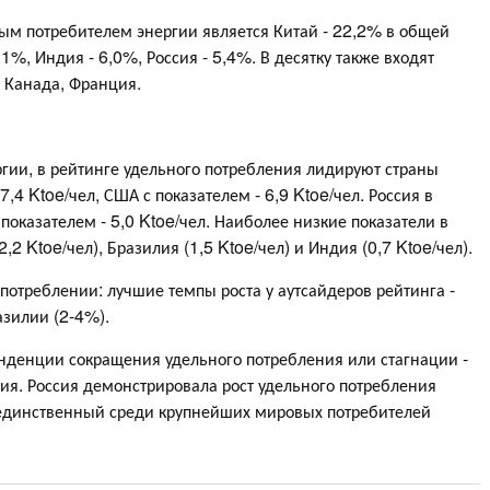
ым потребителем энергии является Китай - 22,2% в общей
1%, Индия - 6,0%, Россия - 5,4%. В десятку также входят
 Канада, Франция.
ргии, в рейтинге удельного потребления лидируют страны
,4 Ktoe/чел, США с показателем - 6,9 Ktoe/чел. Россия в
показателем - 5,0 Ktoe/чел. Наиболее низкие показатели в
,2 Ktoe/чел), Бразилия (1,5 Ktoe/чел) и Индия (0,7 Ktoe/чел).
потреблении: лучшие темпы роста у аутсайдеров рейтинга -
азилии (2-4%).
енденции сокращения удельного потребления или стагнации -
ия. Россия демонстрировала рост удельного потребления
и единственный среди крупнейших мировых потребителей