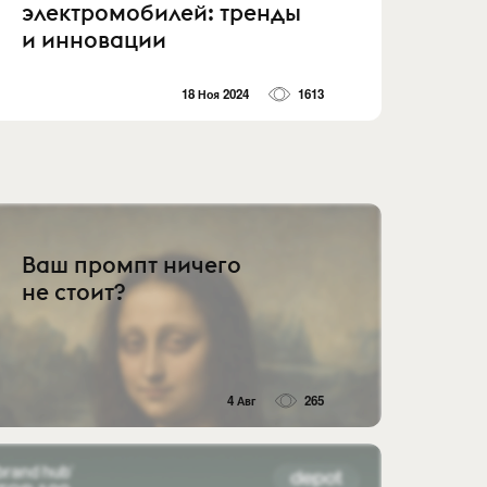
электромобилей: тренды
и инновации
18 Ноя 2024
1613
Ваш промпт ничего
не стоит?
4 Авг
265