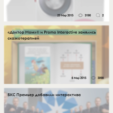
23 Мар 2015
3190
2
«Доктор Мом»® и Promo Interactive занялись
сказкотерапией
6 Мар 2015
3090
БКС Премьер добавили интерактива