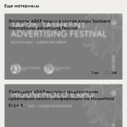
Еще материалы
Эксперты АБКР вошли в состав жюри Tashkent
International Advertising Festival
7 Авг
244
Президент АБКР выступит модератором
креативной сессии конференции на HouseHold
Expo 2...