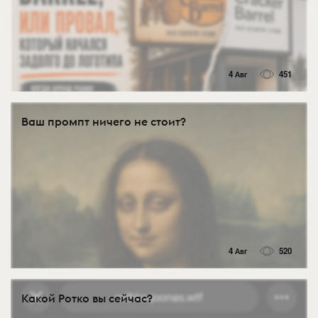
4 Авг
451
Ваш промпт ничего не стоит?
4 Авг
520
Какой Ротко вы сейчас?