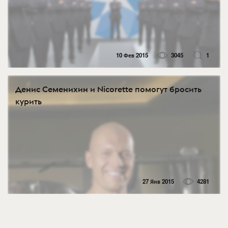
10 Фев 2015
3045
1
Денис Семенихин и Nicorette помогут бросить
курить
27 Янв 2015
4281