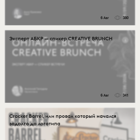
6 Авг
380
Эксперт АБКР — спикер CREATIVE BRUNCH
6 Авг
341
Cracker Barrel, или провал который начался
задолго до логотипа