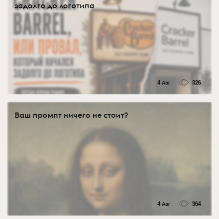
задолго до логотипа
4 Авг
326
Ваш промпт ничего не стоит?
4 Авг
364