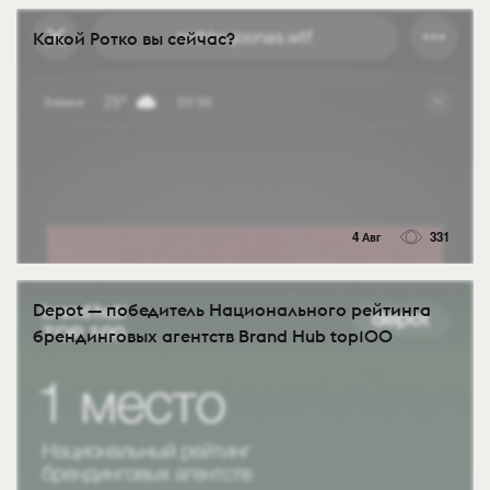
Какой Ротко вы сейчас?
4 Авг
331
Depot — победитель Национального рейтинга
брендинговых агентств Brand Hub top100