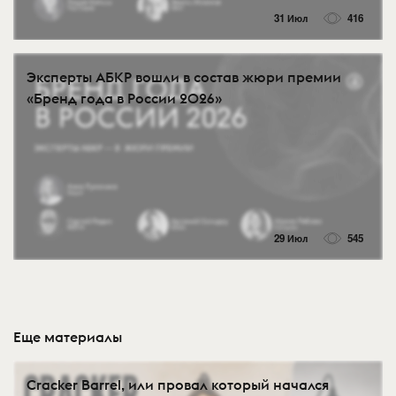
31 Июл
416
Эксперты АБКР вошли в состав жюри премии
«Бренд года в России 2026»
29 Июл
545
Еще материалы
Cracker Barrel, или провал который начался