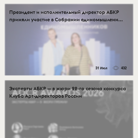
Президент и исполнительный директор АБКР
приняли участие в Собрании единомышленн...
31 Июл
432
Эксперты АБКР — в жюри 22-го сезона конкурса
Клуба Арт-директоров России