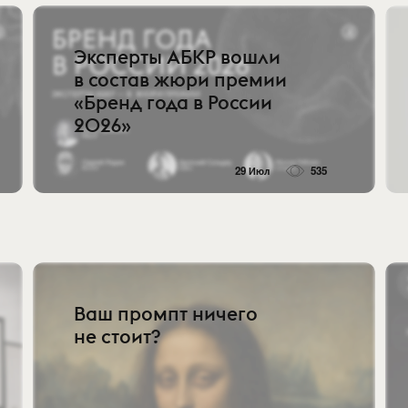
Эксперты АБКР вошли
в состав жюри премии
«Бренд года в России
2026»
29 Июл
535
Ваш промпт ничего
не стоит?