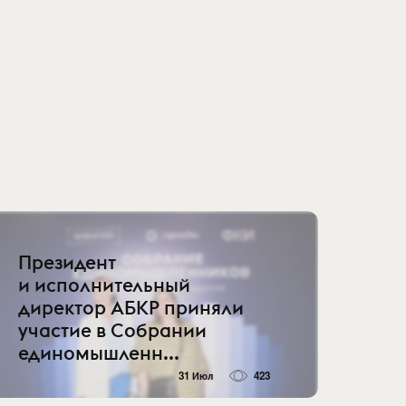
Президент
и исполнительный
директор АБКР приняли
участие в Собрании
единомышленн...
31 Июл
423