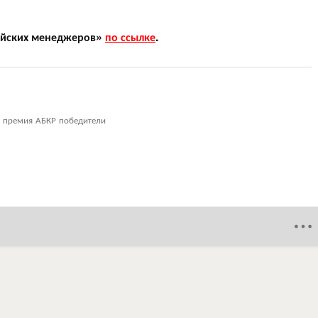
ийских менеджеров»
по ссылке
.
 премия АБКР победители