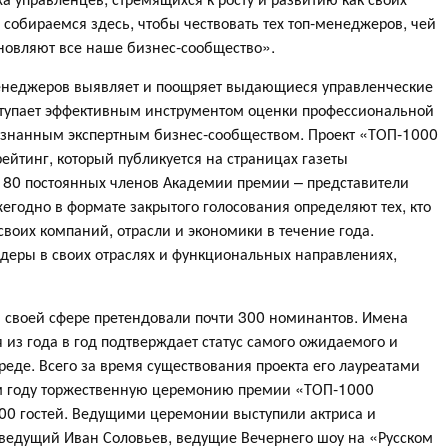
 собираемся здесь, чтобы чествовать тех топ-менеджеров, чей
новляют все наше бизнес-сообщество».
менеджеров выявляет и поощряет выдающиеся управленческие
ыступает эффективным инструментом оценки профессиональной
изнанным экспертным бизнес-сообществом. Проект «ТОП-1000
ейтинг, который публикуется на страницах газеты
80 постоянных членов Академии премии – представители
егодно в формате закрытого голосования определяют тех, кто
своих компаний, отрасли и экономики в течение года.
деры в своих отраслях и функциональных направлениях,
в своей сфере претендовали почти 300 номинантов. Имена
 из года в год подтверждает статус самого ожидаемого и
реде. Всего за время существования проекта его лауреатами
том году торжественную церемонию премии «ТОП-1000
00 гостей. Ведущими церемонии выступили актриса и
ведущий Иван Соловьев, ведущие Вечернего шоу на «Русском