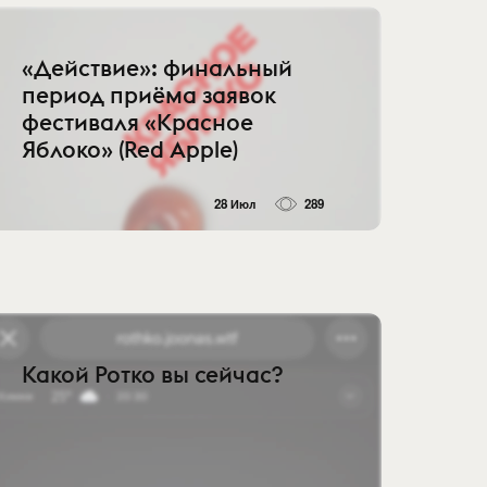
«Действие»: финальный
период приёма заявок
фестиваля «Красное
Яблоко» (Red Apple)
28 Июл
289
Какой Ротко вы сейчас?