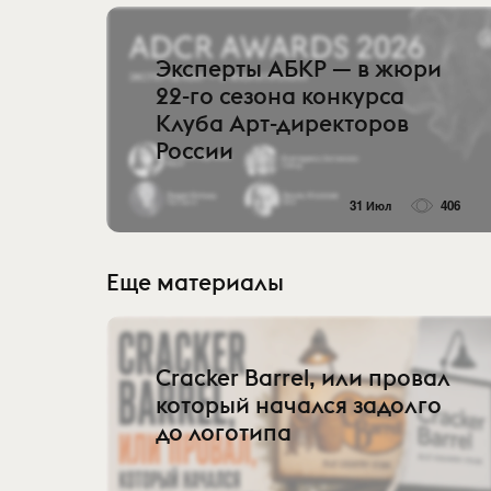
Эксперты АБКР — в жюри
22-го сезона конкурса
Клуба Арт-директоров
России
31 Июл
406
Еще материалы
Cracker Barrel, или провал
который начался задолго
до логотипа