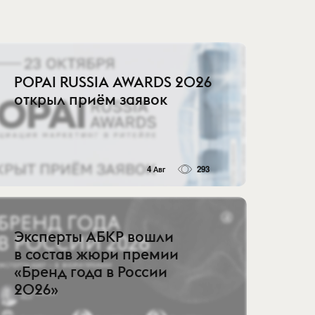
POPAI RUSSIA AWARDS 2026
открыл приём заявок
4 Авг
293
Эксперты АБКР вошли
в состав жюри премии
«Бренд года в России
2026»