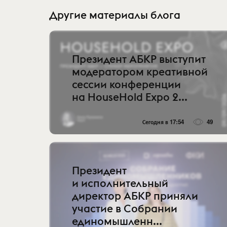
Другие материалы блога
Президент АБКР выступит
модератором креативной
сессии конференции
на HouseHold Expo 2...
Сегодня в 17:54
49
Президент
и исполнительный
директор АБКР приняли
участие в Собрании
единомышленн...