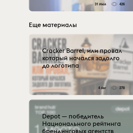
31 Июл
426
Еще материалы
Cracker Barrel, или провал
который начался задолго
до логотипа
4 Авг
278
Depot — победитель
Национального рейтинга
брендинговых агентств