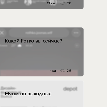
29 Июл
538
Какой Ротко вы сейчас?
4 Авг
287
Мчим на выходные