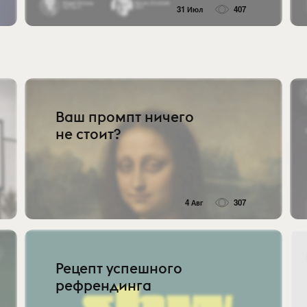
31 Июл
407
Ваш промпт ничего
не стоит?
4 Авг
307
Рецепт успешного
рефрендинга