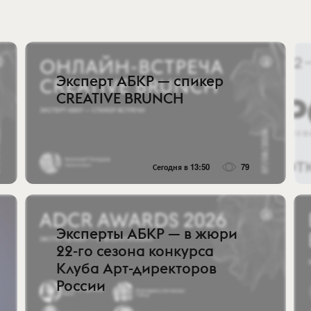
Эксперт АБКР — спикер
CREATIVE BRUNCH
Сегодня в 13:50
79
Эксперты АБКР — в жюри
22-го сезона конкурса
Клуба Арт-директоров
России