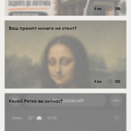
4 Авг
288
Ваш промпт ничего не стоит?
4 Авг
320
Какой Ротко вы сейчас?