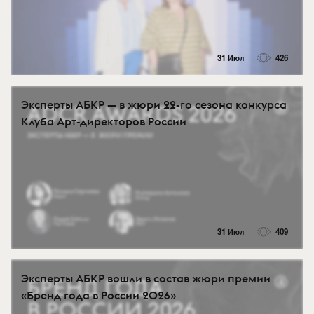
31 Июл
426
Эксперты АБКР — в жюри 22-го сезона конкурса
Клуба Арт-директоров России
31 Июл
409
Эксперты АБКР вошли в состав жюри премии
«Бренд года в России 2026»