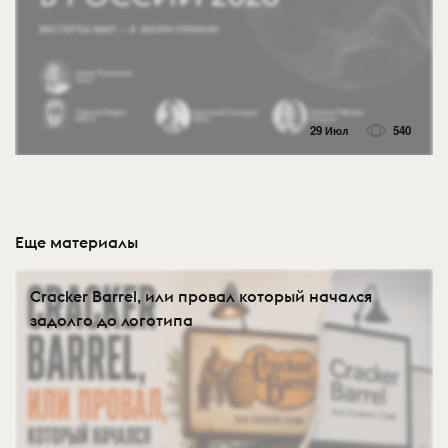
29 Июл
540
Еще материалы
Cracker Barrel, или провал который начался
задолго до логотипа