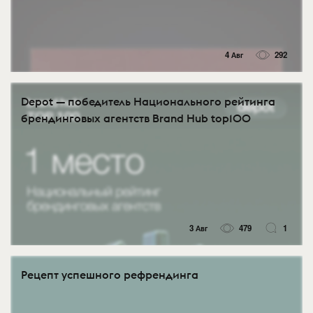
4 Авг
292
Depot — победитель Национального рейтинга
брендинговых агентств Brand Hub top100
3 Авг
479
1
Рецепт успешного рефрендинга