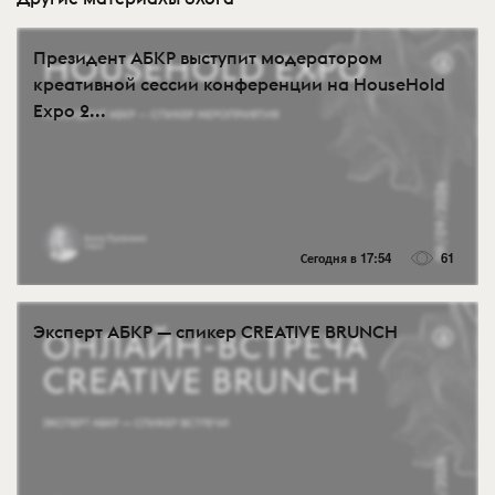
Президент АБКР выступит модератором
креативной сессии конференции на HouseHold
Expo 2...
Сегодня в 17:54
61
Эксперт АБКР — спикер CREATIVE BRUNCH