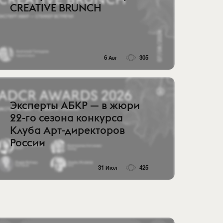
CREATIVE BRUNCH
6 Авг
305
Эксперты АБКР — в жюри
22-го сезона конкурса
Клуба Арт-директоров
России
31 Июл
425