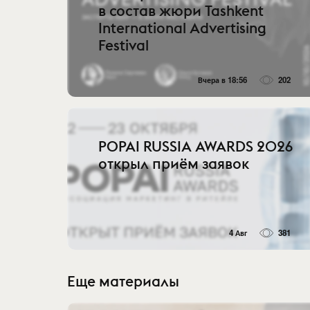
в состав жюри Tashkent
International Advertising
Festival
Вчера в 18:56
202
POPAI RUSSIA AWARDS 2026
открыл приём заявок
4 Авг
381
Еще материалы