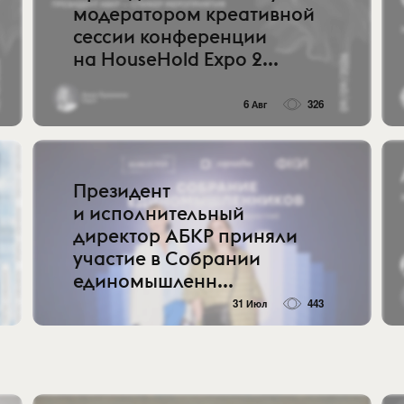
модератором креативной
сессии конференции
на HouseHold Expo 2...
6 Авг
326
Президент
и исполнительный
директор АБКР приняли
участие в Собрании
единомышленн...
31 Июл
443