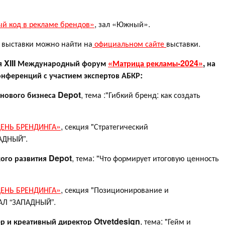
ый код в рекламе брендов»
, зал «Южный».
выставки можно найти на
официальном сайте
выставки.
тся XIII Международный форум
«Матрица рекламы-2024»
, на
онференций с участием экспертов АБКР:
 нового бизнеса Depot
, тема :"Гибкий бренд: как создать
ЕНЬ БРЕНДИНГА»
, секция "Стратегический
АДНЫЙ”.
кого развития Depot
, тема: "Что формирует итоговую ценность
ЕНЬ БРЕНДИНГА»
, секция "Позиционирование и
АЛ “ЗАПАДНЫЙ”.
р и креативный директор Otvetdesign
, тема: "Гейм и