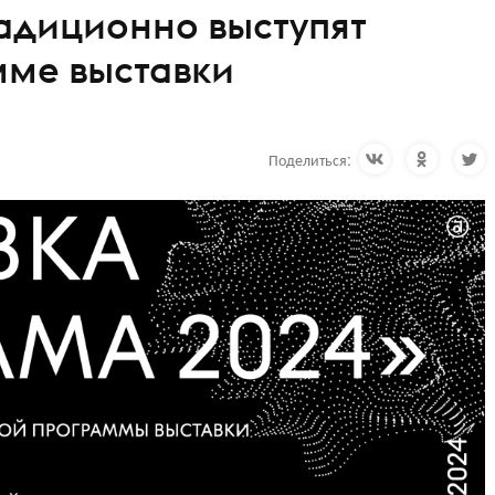
адиционно выступят
мме выставки
Поделиться: