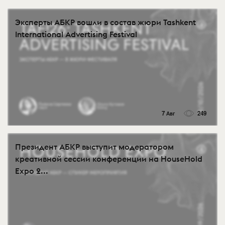
Эксперты АБКР вошли в состав жюри Tashkent
International Advertising Festival
7 Авг
249
Президент АБКР выступит модератором
креативной сессии конференции на HouseHold
Expo 2...