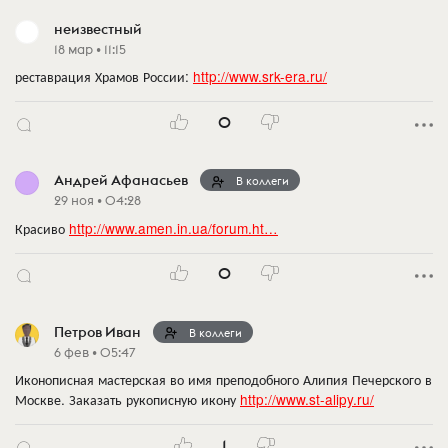
неизвестный
18 мар • 11:15
реставрация Храмов России:
http://www.srk-era.ru/
0
Андрей Афанасьев
В коллеги
29 ноя • 04:28
Красиво
http://www.amen.in.ua/forum.ht…
0
Петров Иван
В коллеги
6 фев • 05:47
Иконописная мастерская во имя преподобного Алипия Печерского в
Москве. Заказать рукописную икону
http://www.st-alipy.ru/
1