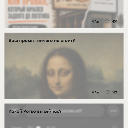
4 Авг
454
Ваш промпт ничего не стоит?
4 Авг
521
Какой Ротко вы сейчас?