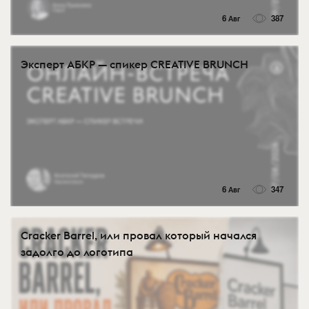
6 Авг
387
Эксперт АБКР — спикер CREATIVE BRUNCH
6 Авг
347
Cracker Barrel, или провал который начался
задолго до логотипа