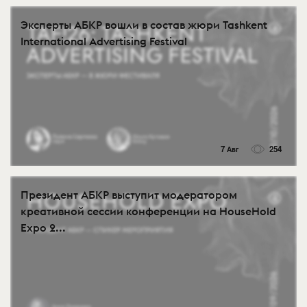
Эксперты АБКР вошли в состав жюри Tashkent
International Advertising Festival
7 Авг
254
Президент АБКР выступит модератором
креативной сессии конференции на HouseHold
Expo 2...