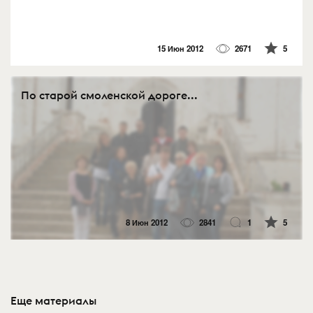
15 Июн 2012
2671
5
По старой смоленской дороге...
8 Июн 2012
2841
1
5
Еще материалы