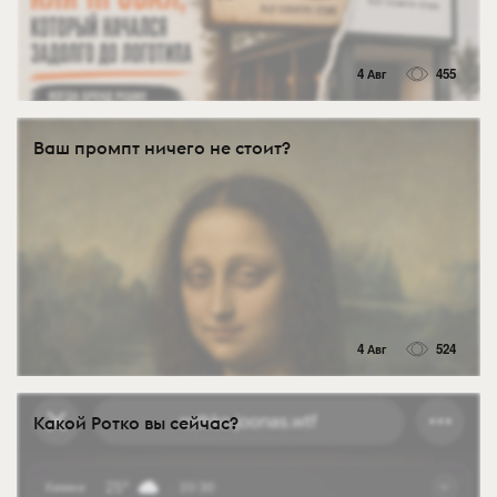
4 Авг
455
Ваш промпт ничего не стоит?
4 Авг
524
Какой Ротко вы сейчас?