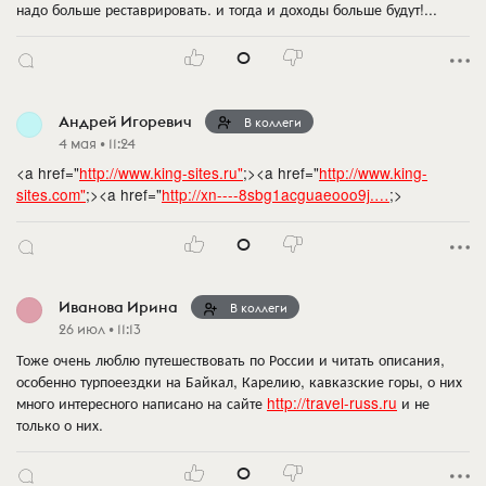
надо больше реставрировать. и тогда и доходы больше будут!...
0
Андрей Игоревич
В коллеги
4 мая • 11:24
<a href="
http://www.king-sites.ru"
;><a href="
http://www.king-
sites.com"
;><a href="
http://xn----8sbg1acguaeooo9j.…
;>
0
Иванова Ирина
В коллеги
26 июл • 11:13
Тоже очень люблю путешествовать по России и читать описания,
особенно турпоеездки на Байкал, Карелию, кавказские горы, о них
много интересного написано на сайте
http://travel-russ.ru
и не
только о них.
0