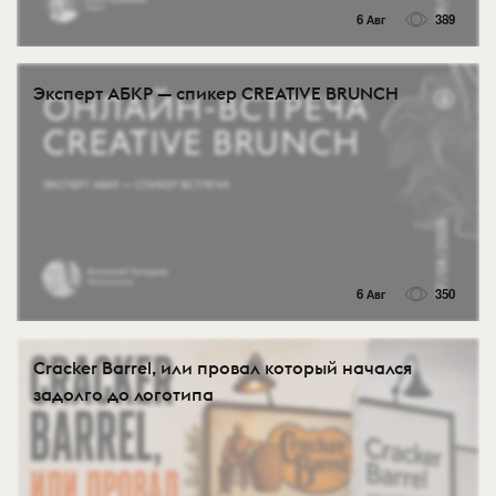
6 Авг
389
Эксперт АБКР — спикер CREATIVE BRUNCH
6 Авг
350
Cracker Barrel, или провал который начался
задолго до логотипа