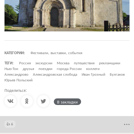
КАТЕГОРИИ:
Фестивали, выставки, события
ТЕГИ:
Россия
экскурсии
Москва
путешествия
рекламщики
Нью-Тон
друзья
поездки
города России
коллеги
Александрово
Александровская слобода
Иван Грозный
Булгаков
Юрьев Польский
Поделиться:
В закладки
6