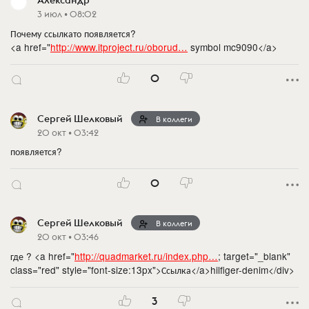
Александр
3 июл • 08:02
Почему ссылкато появляется?
<a href="
http://www.itproject.ru/oborud…
symbol mc9090</a>
0
Сергей Шелковый
В коллеги
20 окт • 03:42
появляется?
0
Сергей Шелковый
В коллеги
20 окт • 03:46
где ? <a href="
http://quadmarket.ru/index.php…
; target="_blank"
class="red" style="font-size:13px">Ссылка</a>hilfiger-denim</div>
3