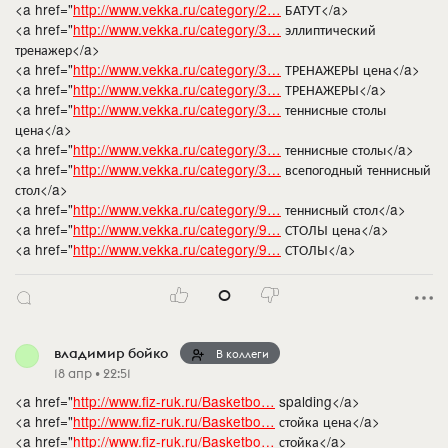
<a href="
http://www.vekka.ru/category/2…
БАТУТ</a>
<a href="
http://www.vekka.ru/category/3…
эллиптический
тренажер</a>
<a href="
http://www.vekka.ru/category/3…
ТРЕНАЖЕРЫ цена</a>
<a href="
http://www.vekka.ru/category/3…
ТРЕНАЖЕРЫ</a>
<a href="
http://www.vekka.ru/category/3…
теннисные столы
цена</a>
<a href="
http://www.vekka.ru/category/3…
теннисные столы</a>
<a href="
http://www.vekka.ru/category/3…
всепогодный теннисный
стол</a>
<a href="
http://www.vekka.ru/category/9…
теннисный стол</a>
<a href="
http://www.vekka.ru/category/9…
СТОЛЫ цена</a>
<a href="
http://www.vekka.ru/category/9…
СТОЛЫ</a>
0
владимир бойко
В коллеги
18 апр • 22:51
<a href="
http://www.fiz-ruk.ru/Basketbo…
spalding</a>
<a href="
http://www.fiz-ruk.ru/Basketbo…
стойка цена</a>
<a href="
http://www.fiz-ruk.ru/Basketbo…
стойка</a>