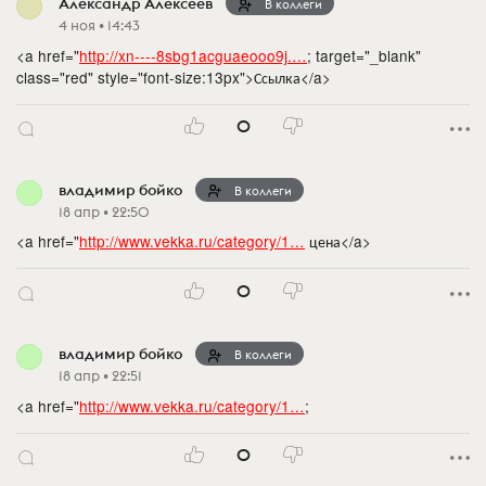
Александр Алексеев
В коллеги
4 ноя • 14:43
<a href="
http://xn----8sbg1acguaeooo9j.…
; target="_blank"
class="red" style="font-size:13px">Ссылка</a>
0
владимир бойко
В коллеги
18 апр • 22:50
<a href="
http://www.vekka.ru/category/1…
цена</a>
0
владимир бойко
В коллеги
18 апр • 22:51
<a href="
http://www.vekka.ru/category/1…
;
0