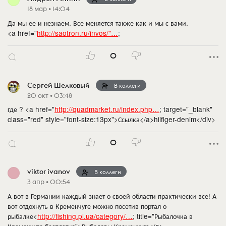
18 мар • 14:04
Да мы ее и незнаем. Все меняется также как и мы с вами.
<a href="
http://saotron.ru/invos/"…
;
0
Сергей Шелковый
В коллеги
20 окт • 03:48
где ? <a href="
http://quadmarket.ru/index.php…
; target="_blank"
class="red" style="font-size:13px">Ссылка</a>hilfiger-denim</div>
0
viktor ivanov
В коллеги
3 апр • 00:54
А вот в Германии каждый знает о своей области практически все! А
вот отдохнуть в Кременчуге можно посетив портал о
рыбалке<
http://fishing.pl.ua/category/…
; title="Рыбалочка в
Кременчуге бесплатно">Рыболовы Кременчуга</a>