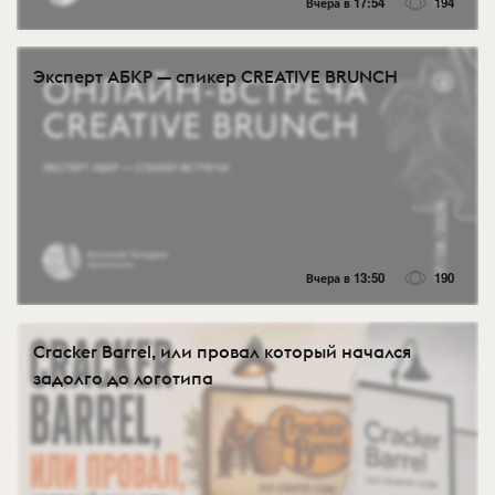
Вчера в 17:54
194
Эксперт АБКР — спикер CREATIVE BRUNCH
Вчера в 13:50
190
Cracker Barrel, или провал который начался
задолго до логотипа