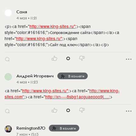
Саня
4 мая • 11:21
<p><a href="
http://www.king-sites.ru"
;><span
style="color:#161616;">Сопровождение сайта</span></a><a
href="
http://www.king-sites.ru"
;><span
style="color:#161616;">Сайт под ключ</span></a></p>
0
Андрей Игоревич
В коллеги
4 мая • 11:23
<a href="
http://www.king-sites.ru"
;><a href="
http://www.king-
sites.com"
;><a href="
http://xn----8sbg1acguaeooo9j.…
;>
0
Remington870
В коллеги
7 июн • 15:13