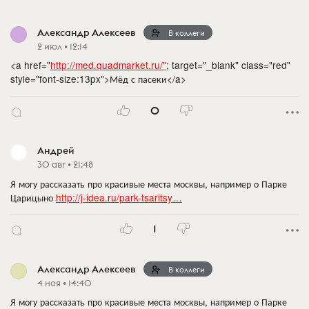
Александр Алексеев
В коллеги
2 июл • 12:14
<a href="
http://med.quadmarket.ru/"
; target="_blank" class="red"
style="font-size:13px">Мёд с пасеки</a>
0
Андрей
30 авг • 21:48
Я могу рассказать про красивые места москвы, например о Парке
Царицыно
http://j-idea.ru/park-tsaritsy…
1
Александр Алексеев
В коллеги
4 ноя • 14:40
Я могу рассказать про красивые места москвы, например о Парке