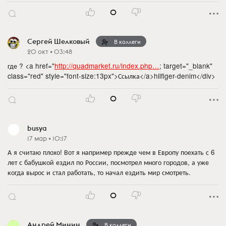
0
Сергей Шелковый
В коллеги
20 окт • 03:48
где ? <a href="
http://quadmarket.ru/index.php…
; target="_blank"
class="red" style="font-size:13px">Ссылка</a>hilfiger-denim</div>
0
busya
17 мар • 10:17
А я считаю плохо! Вот я например прежде чем в Европу поехать с 6
лет с бабушкой ездил по России, посмотрел много городов, а уже
когда вырос и стал работать, то начал ездить мир смотреть.
0
Андрей Минин
В коллеги