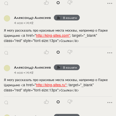
0
Александр Алексеев
В коллеги
4 ноя • 14:42
Я могу рассказать про красивые места москвы, например о Парке
Царицыно <a href="
http://king-sites.com"
; target="_blank"
class="red" style="font-size:13px">Ссылка</a>
0
Александр Алексеев
В коллеги
4 ноя • 14:42
Я могу рассказать про красивые места москвы, например о Парке
Царицыно <a href="
http://king-sites.ru"
; target="_blank"
class="red" style="font-size:13px">Ссылка</a>
0