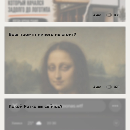
4 Авг
333
Ваш промпт ничего не стоит?
4 Авг
370
Какой Ротко вы сейчас?