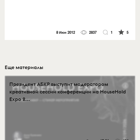
8 Июн 2012
2837
1
5
Еще материалы
Президент АБКР выступит модератором
креативной сессии конференции на HouseHold
Expo 2...