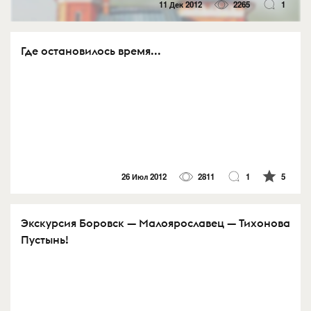
11 Дек 2012
2265
1
Где остановилось время...
26 Июл 2012
2811
1
5
Экскурсия Боровск — Малоярославец — Тихонова
Пустынь!