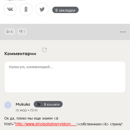
В закладки
6
1
Комментарии
Написать комментарий...
Mukuka
В коллеги
16 мар • 15:41
Ох да, плохо мы еще знаем <a
href="
http://www.stroisobstvenyidom.…
;>собственную</a> страну!