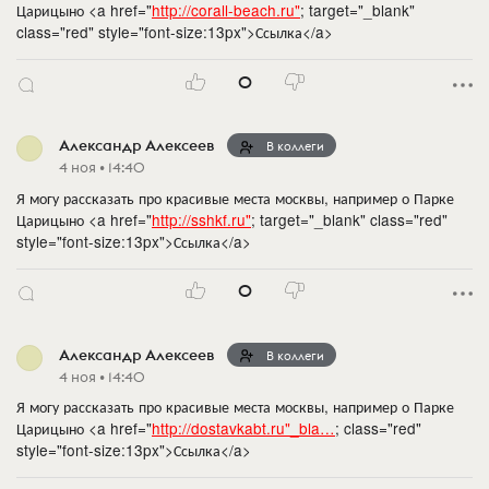
Царицыно <a href="
http://corall-beach.ru"
; target="_blank"
class="red" style="font-size:13px">Ссылка</a>
0
Александр Алексеев
В коллеги
4 ноя • 14:40
Я могу рассказать про красивые места москвы, например о Парке
Царицыно <a href="
http://sshkf.ru"
; target="_blank" class="red"
style="font-size:13px">Ссылка</a>
0
Александр Алексеев
В коллеги
4 ноя • 14:40
Я могу рассказать про красивые места москвы, например о Парке
Царицыно <a href="
http://dostavkabt.ru"_bla…
; class="red"
style="font-size:13px">Ссылка</a>