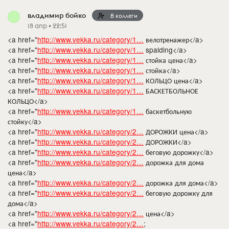
владимир бойко
В коллеги
18 апр • 22:51
<a href="
http://www.vekka.ru/category/1…
велотренажер</a>
<a href="
http://www.vekka.ru/category/1…
spalding</a>
<a href="
http://www.vekka.ru/category/1…
стойка цена</a>
<a href="
http://www.vekka.ru/category/1…
стойка</a>
<a href="
http://www.vekka.ru/category/1…
КОЛЬЦО цена</a>
<a href="
http://www.vekka.ru/category/1…
БАСКЕТБОЛЬНОЕ
КОЛЬЦО</a>
<a href="
http://www.vekka.ru/category/1…
баскетбольную
стойку</a>
<a href="
http://www.vekka.ru/category/2…
ДОРОЖКИ цена</a>
<a href="
http://www.vekka.ru/category/2…
ДОРОЖКИ</a>
<a href="
http://www.vekka.ru/category/2…
беговую дорожку</a>
<a href="
http://www.vekka.ru/category/2…
дорожка для дома
цена</a>
<a href="
http://www.vekka.ru/category/2…
дорожка для дома</a>
<a href="
http://www.vekka.ru/category/2…
беговую дорожку для
дома</a>
<a href="
http://www.vekka.ru/category/2…
цена</a>
<a href="
http://www.vekka.ru/category/2…
;