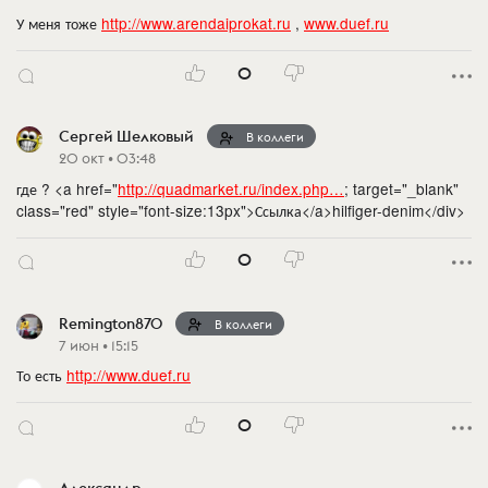
У меня тоже
http://www.arendaiprokat.ru
,
www.duef.ru
0
Сергей Шелковый
В коллеги
20 окт • 03:48
где ? <a href="
http://quadmarket.ru/index.php…
; target="_blank"
class="red" style="font-size:13px">Ссылка</a>hilfiger-denim</div>
0
Remington870
В коллеги
7 июн • 15:15
То есть
http://www.duef.ru
0