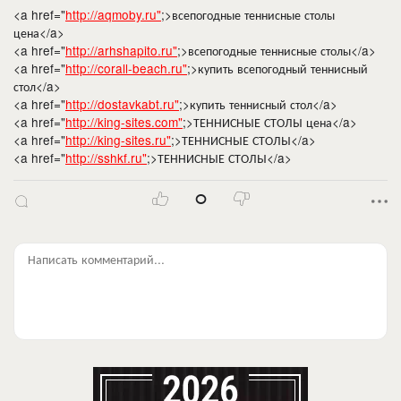
<a href="
http://aqmoby.ru"
;>всепогодные теннисные столы
цена</a>
<a href="
http://arhshapito.ru"
;>всепогодные теннисные столы</a>
<a href="
http://corall-beach.ru"
;>купить всепогодный теннисный
стол</a>
<a href="
http://dostavkabt.ru"
;>купить теннисный стол</a>
<a href="
http://king-sites.com"
;>ТЕННИСНЫЕ СТОЛЫ цена</a>
<a href="
http://king-sites.ru"
;>ТЕННИСНЫЕ СТОЛЫ</a>
<a href="
http://sshkf.ru"
;>ТЕННИСНЫЕ СТОЛЫ</a>
0
Написать комментарий...