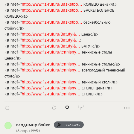
<a href="
http://www.fiz-ruk.ru/Basketbo…
КОЛЬЦО цена</a>
<a href="
http://www.fiz-ruk.ru/Basketbo…
БАСКЕТБОЛЬНОЕ
КОЛЬЦО</a>
<a href="
http://www.fiz-ruk.ru/Basketbo…
баскетбольную
стойку</a>
<a href="
http://www.fiz-ruk.ru/Batutyi&…
цена</a>
<a href="
http://www.fiz-ruk.ru/Batutyi&…
;
<a href="
http://www.fiz-ruk.ru/Batutyi&…
БАТУТ</a>
<a href="
http://www.fiz-ruk.ru/tennisny…
теннисные столы
цена</a>
<a href="
http://www.fiz-ruk.ru/tennisny…
теннисные столы</a>
<a href="
http://www.fiz-ruk.ru/tennisny…
всепогодный теннисный
стол</a>
<a href="
http://www.fiz-ruk.ru/tennisny…
теннисный стол</a>
<a href="
http://www.fiz-ruk.ru/tennisny…
СТОЛЫ цена</a>
<a href="
http://www.fiz-ruk.ru/tennisny…
СТОЛЫ</a>
0
владимир бойко
В коллеги
18 апр • 22:54