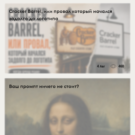
Cracker Barrel, или провал который начался
задолго до логотипа
4 Авг
460
Ваш промпт ничего не стоит?