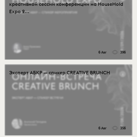
креативной сессии конференции на HouseHold
Expo 2...
6 Авг
396
Эксперт АБКР — спикер CREATIVE BRUNCH
6 Авг
356