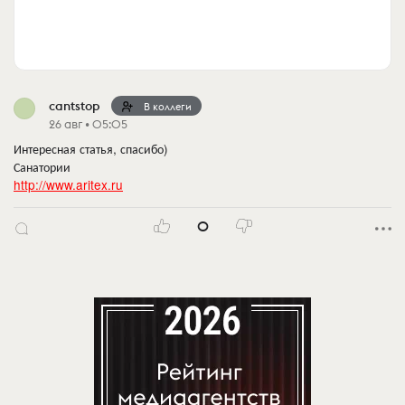
cantstop
В коллеги
26 авг • 05:05
Интересная статья, спасибо)
Санатории
http://www.aritex.ru
0