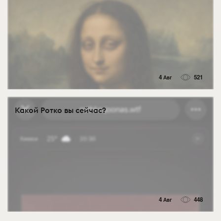
4 Авг
521
Какой Ротко вы сейчас?
4 Авг
448