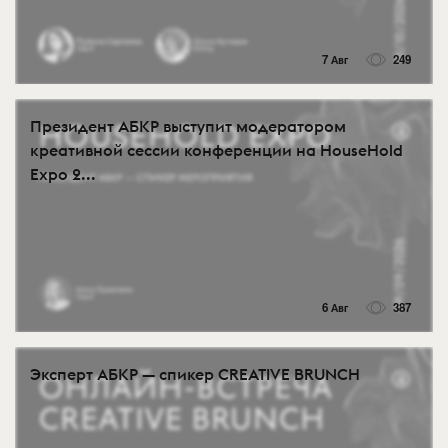
7 Авг
249
Президент АБКР выступит модератором
креативной сессии конференции на HouseHold
Expo 2...
6 Авг
387
Эксперт АБКР — спикер CREATIVE BRUNCH