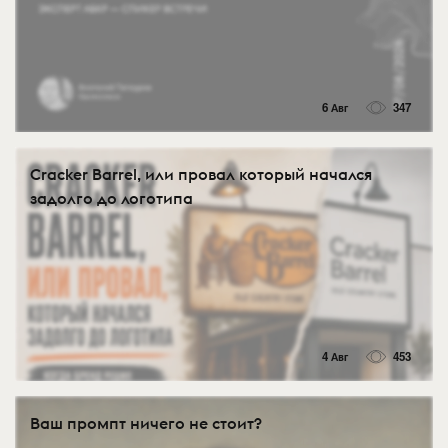
6 Авг
347
Cracker Barrel, или провал который начался
задолго до логотипа
4 Авг
453
Ваш промпт ничего не стоит?