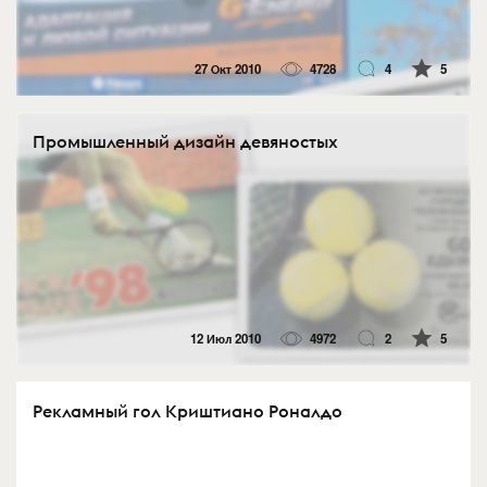
27 Окт 2010
4728
4
5
Промышленный дизайн девяностых
12 Июл 2010
4972
2
5
Рекламный гол Криштиано Роналдо