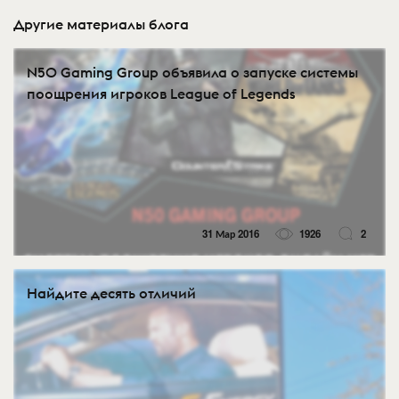
Другие материалы блога
N50 Gaming Group объявила о запуске системы
поощрения игроков League of Legends
31 Мар 2016
1926
2
Найдите десять отличий