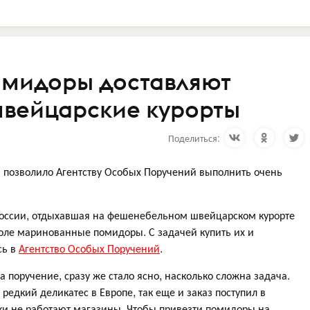
мидоры доставляют
швейцарские курорты
Поделиться:
й позволило Агентству Особых Поручений выполнить очень
 России, отдыхавшая на фешенебельном швейцарском курорте
оле маринованные помидоры. С задачей купить их и
сь в
Агентство Особых Поручений
.
а поручение, сразу же стало ясно, насколько сложна задача.
едкий деликатес в Европе, так еще и заказ поступил в
ки не работают магазины. Чтобы привезти помидоры на