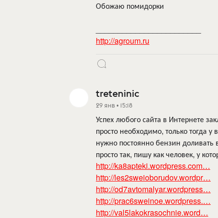
Обожаю помидорки
________________________
http://agroum.ru
treteninic
29 янв • 15:18
Успех любого сайта в Интернете за
просто необходимо, только тогда у 
нужно постоянно бензин доливать в
просто так, пишу как человек, у кото
http://ka8apteki.wordpress.com…
http://les2sweioborudov.wordpr…
http://od7avtomalyar.wordpress…
http://prac6sweinoe.wordpress.…
http://val5lakokrasochnie.word…