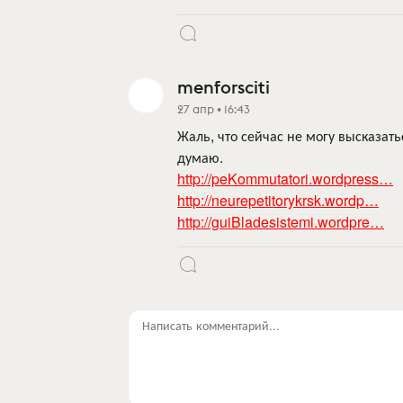
menforsciti
27 апр • 16:43
Жаль, что сейчас не могу высказать
думаю.
http://peKommutatori.wordpress…
http://neurepetitorykrsk.wordp…
http://guiBladesistemi.wordpre…
Написать комментарий...