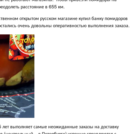
реодолеть расстояние в 655 км.
нственном открытом русском магазине купил банку помидоров
 остались очень довольны оперативностью выполнения заказа.
 лет выполняет самые неожиданные заказы на доставку
ов (центральный – в Петербурге) успешно справляются с