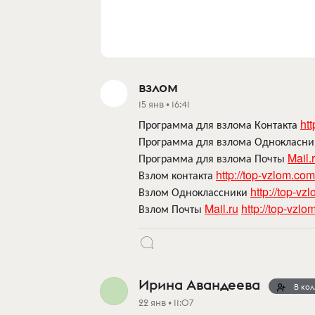
взлом
15 янв • 16:41
Программа для взлома Контакта
htt
Программа для взлома Однокласн
Программа для взлома Почты
Mail.
Взлом контакта
http://top-vzlom.com
Взлом Одноклассники
http://top-vz
Взлом Почты
Mail.ru
http://top-vzl
Ирина Авандеева
В кол
22 янв • 11:07