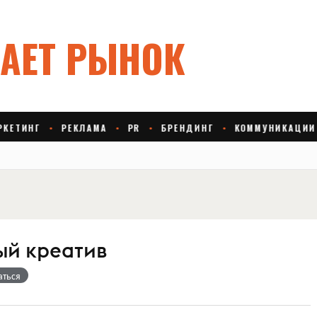
й креатив
аться