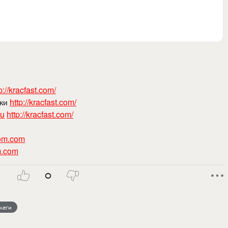
p://kracfast.com/
ики
http://kracfast.com/
ru
http://kracfast.com/
lom.com
om.com
0
леги