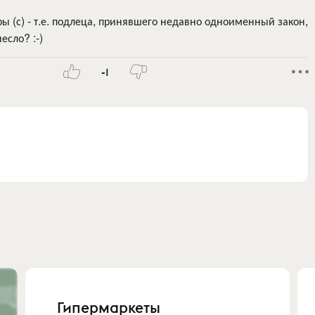
уры (с) - т.е. подлеца, принявшего недавно одноименный закон,
есло? :-)
-1
Гипермаркеты