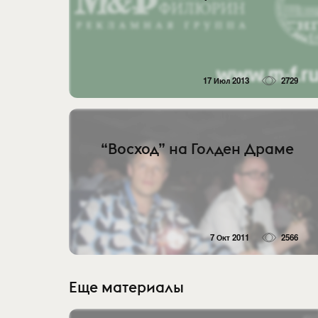
17 Июл 2013
2729
“Восход” на Голден Драме
7 Окт 2011
2566
Еще материалы