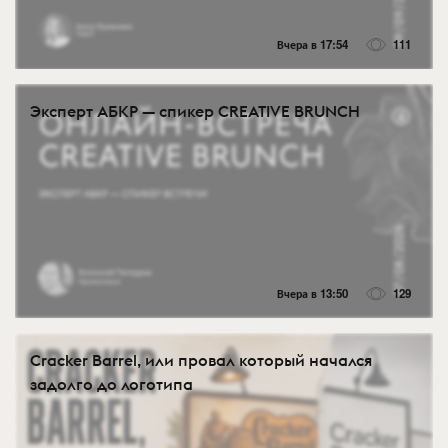
Вчера в 17:54
111
Эксперт АБКР — спикер CREATIVE BRUNCH
Вчера в 13:50
129
Cracker Barrel, или провал который начался
задолго до логотипа