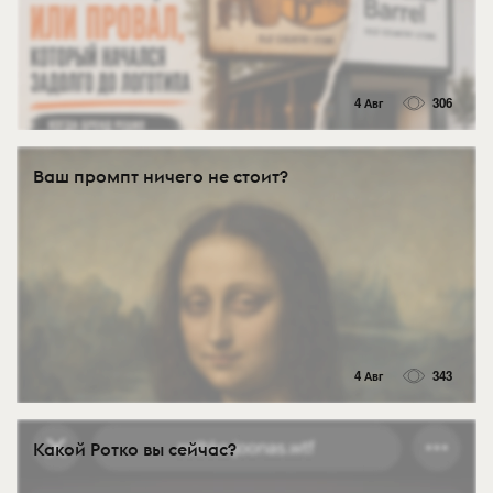
4 Авг
306
Ваш промпт ничего не стоит?
4 Авг
343
Какой Ротко вы сейчас?