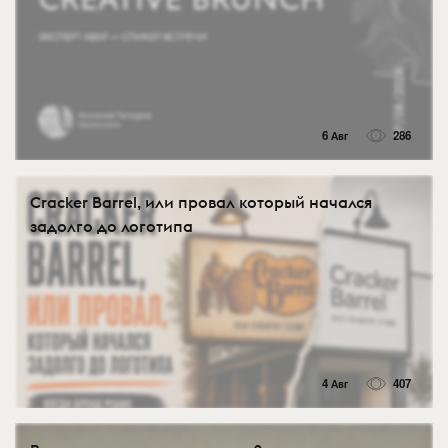
6 Авг
286
Cracker Barrel, или провал который начался
задолго до логотипа
4 Авг
407