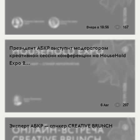
Вчера в 18:56
167
Президент АБКР выступит модератором
креативной сессии конференции на HouseHold
Expo 2...
6 Авг
297
Эксперт АБКР — спикер CREATIVE BRUNCH