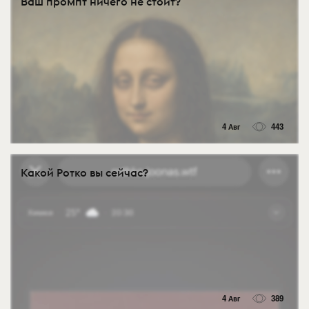
Ваш промпт ничего не стоит?
4 Авг
443
Какой Ротко вы сейчас?
4 Авг
389