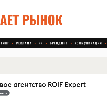
ое агентство ROIF Expert
аться