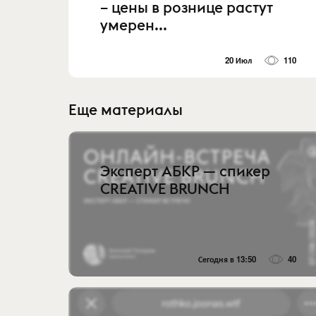
– цены в рознице растут
умерен...
20 Июл
110
Еще материалы
Эксперт АБКР — спикер
CREATIVE BRUNCH
Сегодня в 13:50
40