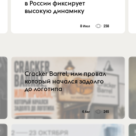
в России фиксирует
высокую динамику
8 Июл
238
Cracker Barrel, или провал
который начался задолго
до логотипа
4 Авг
245