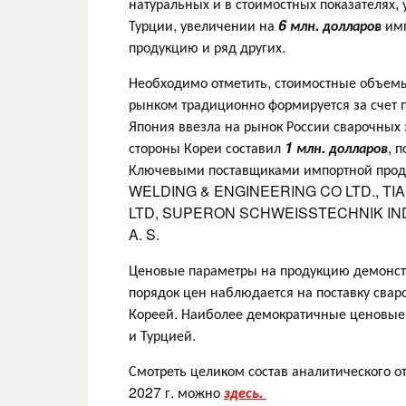
натуральных и в стоимостных показателях, 
Турции, увеличении на
6 млн. долларов
имп
продукцию и ряд других.
Необходимо отметить, стоимостные объемы
рынком традиционно формируется за счет по
Япония ввезла на рынок России сварочных
стороны Кореи составил
1 млн. долларов
, 
Ключевыми поставщиками импортной про
WELDING & ENGINEERING CO LTD., T
LTD, SUPERON SCHWEISSTECHNIK IND
A. S.
Ценовые параметры на продукцию демонст
порядок цен наблюдается на поставку сва
Кореей. Наиболее демократичные ценовые 
и Турцией.
Смотреть целиком состав аналитического от
2027 г. можно
здесь.