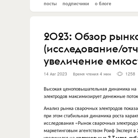
посты
подписчики
о блоге
2023: Обзор рынк
(исследование/отч
увеличение емкос
14 Авг 2023
Время чтения 4 мин
1258
Высокая ценоповышательная динамика на 
электродов максимизирует денежные поток
Анализ рынка сварочных электродов пока
при этом стабильная динамика роста харак
исследования «Рынок сварочных электродов
маркетинговым агентством Роиф Эксперт в 
увеличился на
колоссальные 2,7 млрд. руб