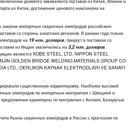
увеличении долевого эквивалента поставок из Китая, Японии и
орта из Китая, достижение ценового максимума на
 закупок импортных сварочных электродов российским
ставок со стороны азиатских регионов. В рамках года только
 электродов на
19 млн. долларов
, прирост в поставках со
поставки из Индии увеличились на
3,2 млн. долларов
.
дукции являются KOBE STEEL, LTD, NIPPON STEEL
IANJIN GOLDEN BRIDGE WELDING MATERIALS GROUP CO
IA LTD., OERLIKON KAYNAK ELEKTRODLARI VE SANAYI
рировали существенную корректировку. Наиболее высокий
рочных электродов по импортным контрактам с Швецией и
предложения характерны по контрактам с Китаем, Беларусью
чета Рынок сварочных электродов в России с прогнозом по