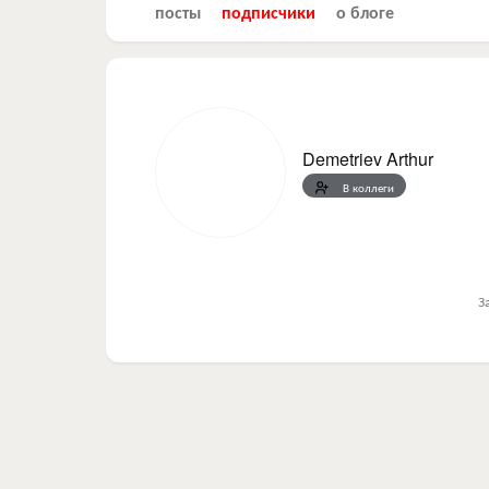
посты
подписчики
о блоге
Demetriev Arthur
В коллеги
З