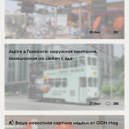
28 Июл
242
Aspire в Гонконге: наружная кампания,
замешанная на любви к еде
27 Июл
298
📬 Ваша новостная картина недели от OOH Mag