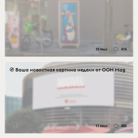
19 Июл
414
🧭 Ваша новостная картина недели от OOH Mag
11 Июл
495