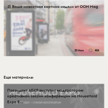
📰 Ваша новостная картина недели от OOH Mag
20 Июн
404
Еще материалы
Президент АБКР выступит модератором
креативной сессии конференции на HouseHold
Expo 2...