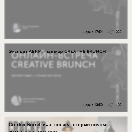
Вчера в 17:54
202
Эксперт АБКР — спикер CREATIVE BRUNCH
Вчера в 13:50
190
Cracker Barrel, или провал который начался
задолго до логотипа