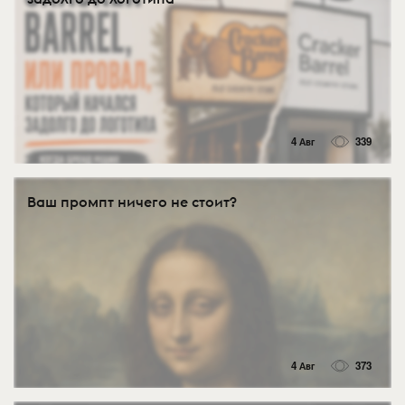
4 Авг
339
Ваш промпт ничего не стоит?
4 Авг
373