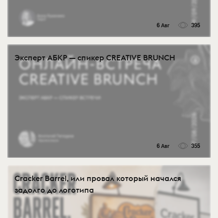
6 Авг
395
Эксперт АБКР — спикер CREATIVE BRUNCH
6 Авг
355
Cracker Barrel, или провал который начался
задолго до логотипа