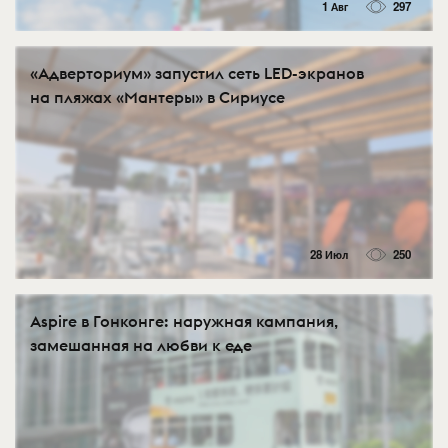
1 Авг
297
«Адверториум» запустил сеть LED-экранов
на пляжах «Мантеры» в Сириусе
28 Июл
250
Aspire в Гонконге: наружная кампания,
замешанная на любви к еде