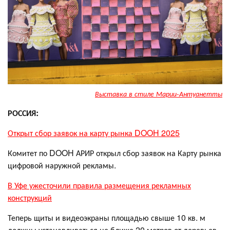
Выставка в стиле Марии-Антуанетты
РОССИЯ:
Открыт сбор заявок на карту рынка DOOH 2025
Комитет по DOOH АРИР открыл сбор заявок на Карту рынка
цифровой наружной рекламы.
В Уфе ужесточили правила размещения рекламных
конструкций
Теперь щиты и видеоэкраны площадью свыше 10 кв. м
должны устанавливаться не ближе 20 метров от деревьев.