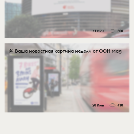
11 Июл
500
📰 Ваша новостная картина недели от OOH Mag
20 Июн
410