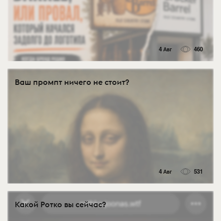
4 Авг
460
Ваш промпт ничего не стоит?
4 Авг
531
Какой Ротко вы сейчас?