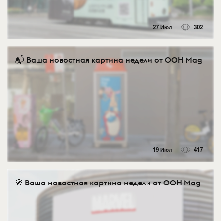
27 Июл
302
📬 Ваша новостная картина недели от OOH Mag
19 Июл
417
🧭 Ваша новостная картина недели от OOH Mag