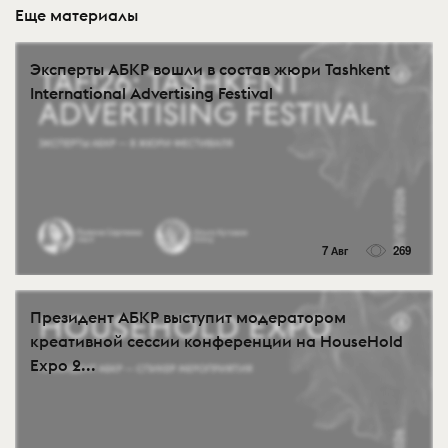
Еще материалы
Эксперты АБКР вошли в состав жюри Tashkent
International Advertising Festival
7 Авг
269
Президент АБКР выступит модератором
креативной сессии конференции на HouseHold
Expo 2...