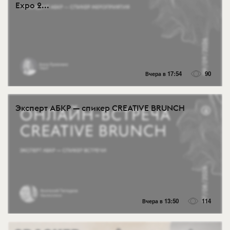
Expo 2...
Вчера в 17:54
90
Эксперт АБКР — спикер CREATIVE BRUNCH
Вчера в 13:50
114