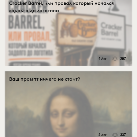
Cracker Barrel, или провал который начался
задолго до логотипа
4 Авг
297
Ваш промпт ничего не стоит?
4 Авг
337