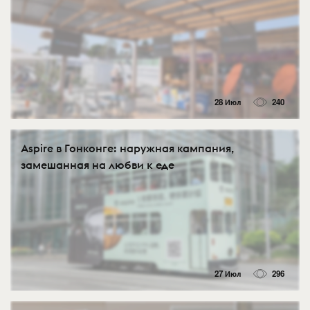
28 Июл
240
Aspire в Гонконге: наружная кампания,
замешанная на любви к еде
27 Июл
296