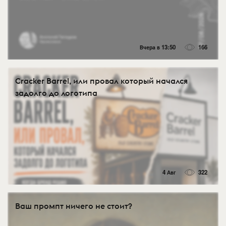
Вчера в 13:50
166
Cracker Barrel, или провал который начался
задолго до логотипа
4 Авг
322
Ваш промпт ничего не стоит?