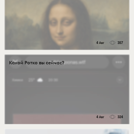
4 Авг
357
Какой Ротко вы сейчас?
4 Авг
324