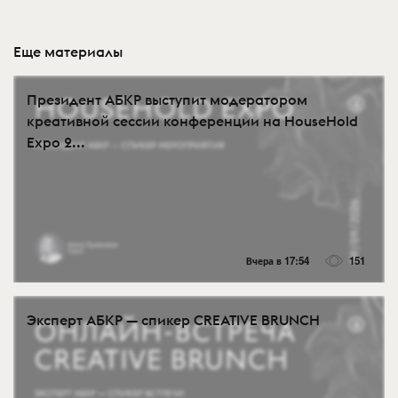
Еще материалы
Президент АБКР выступит модератором
креативной сессии конференции на HouseHold
Expo 2...
Вчера в 17:54
151
Эксперт АБКР — спикер CREATIVE BRUNCH