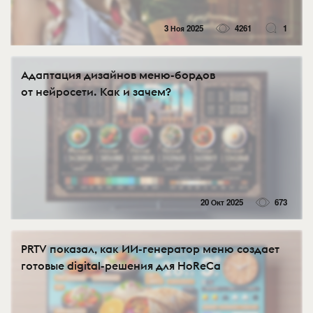
3 Ноя 2025
4261
1
Адаптация дизайнов меню-бордов
от нейросети. Как и зачем?
20 Окт 2025
673
PRTV показал, как ИИ-генератор меню создает
готовые digital-решения для HoReCa