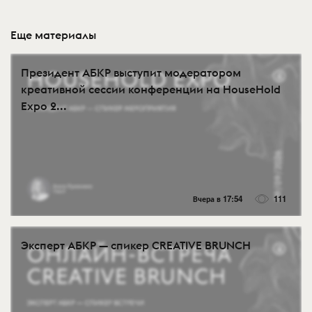
Еще материалы
Президент АБКР выступит модератором
креативной сессии конференции на HouseHold
Expo 2...
Вчера в 17:54
111
Эксперт АБКР — спикер CREATIVE BRUNCH