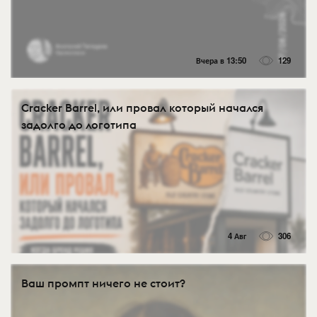
Вчера в 13:50
129
Cracker Barrel, или провал который начался
задолго до логотипа
4 Авг
306
Ваш промпт ничего не стоит?