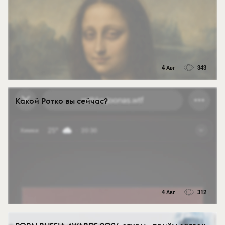
4 Авг
343
Какой Ротко вы сейчас?
4 Авг
312