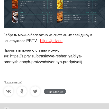
Забрать можно бесплатно из системных слайдшоу в
конструкторе PRTV -
https://prtv.su
Прочитать полную статью можно
тут: https://s.prtv.su/otraslevye-resheniya/dlya-
promyshlennyh-proizvodstvennyh-predpriyatij
Поделиться:
В закладки