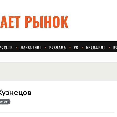
Кузнецов
аться