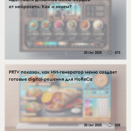
от нейросети. Как и зачем?
20 Окт 2025
673
PRTV показал, как ИИ-генератор меню создает
готовые digital-решения для HoReCa
20 Окт 2025
529