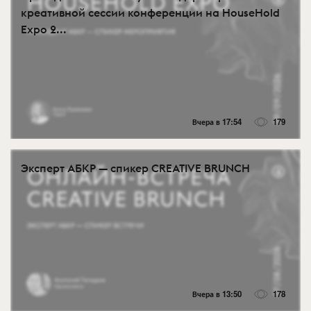
креативной сессии конференции на HouseHold
Expo 2...
Вчера в 17:54
179
Эксперт АБКР — спикер CREATIVE BRUNCH
Вчера в 13:50
178