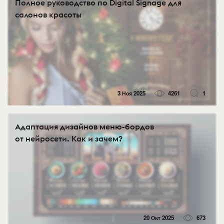
Полное руководство по Digital Signage для
салонов красоты
3 Ноя 2025
4261
1
Адаптация дизайнов меню-бордов
от нейросети. Как и зачем?
20 Окт 2025
673