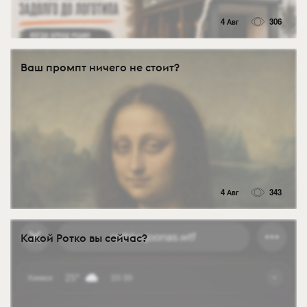
4 Авг
306
Ваш промпт ничего не стоит?
4 Авг
343
Какой Ротко вы сейчас?