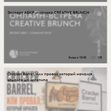
Эксперт АБКР — спикер CREATIVE BRUNCH
Вчера в 13:50
129
Cracker Barrel, или провал который начался
задолго до логотипа