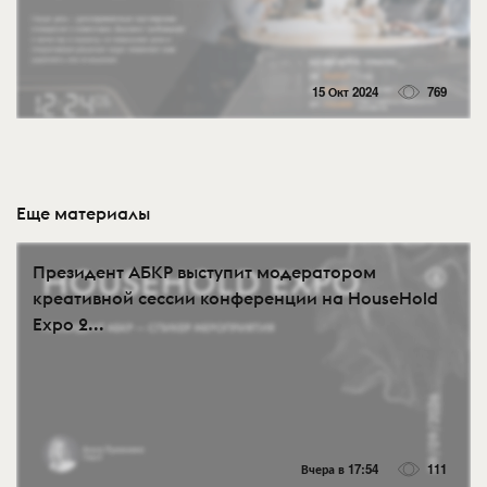
15 Окт 2024
769
Еще материалы
Президент АБКР выступит модератором
креативной сессии конференции на HouseHold
Expo 2...
Вчера в 17:54
111